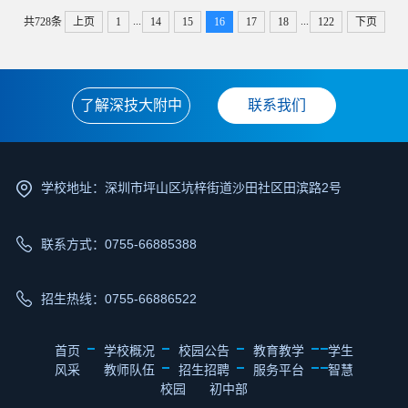
...
...
共728条
上页
1
14
15
16
17
18
122
下页
了解深技大附中
联系我们
学校地址：深圳市坪山区坑梓街道沙田社区田滨路2号
联系方式：0755-66885388
招生热线：0755-66886522
首页
学校概况
校园公告
教育教学
学生
风采
教师队伍
招生招聘
服务平台
智慧
校园
初中部